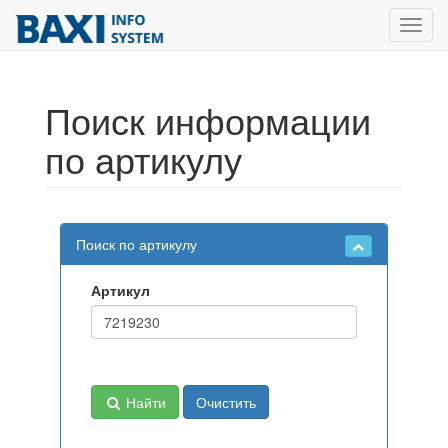
Toggl
navig
Поиск информации
по артикулу
Поиск по артикулу
Артикул
Найти
Очистить