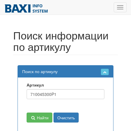
Toggl
navig
Поиск информации
по артикулу
Поиск по артикулу
Артикул
Найти
Очистить