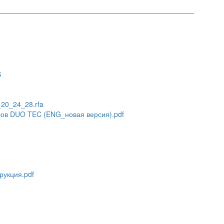
S
20_24_28.rfa
лов DUO TEC (ENG_новая версия).pdf
рукция.pdf