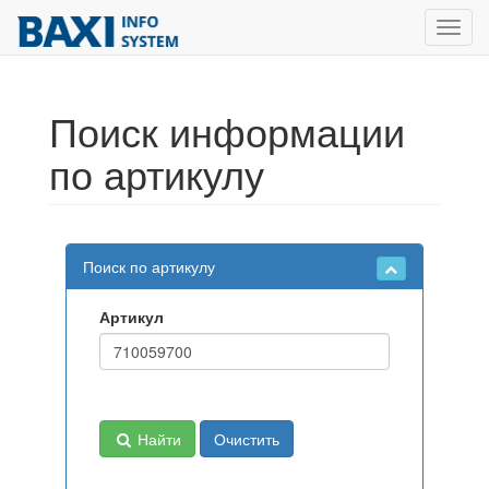
Toggl
navig
Поиск информации
по артикулу
Поиск по артикулу
Артикул
Найти
Очистить