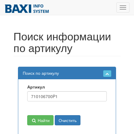
Toggl
navig
Поиск информации
по артикулу
Поиск по артикулу
Артикул
Найти
Очистить