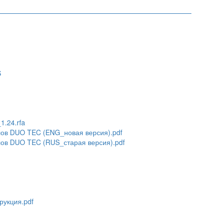
S
.24.rfa
лов DUO TEC (ENG_новая версия).pdf
лов DUO TEC (RUS_старая версия).pdf
рукция.pdf