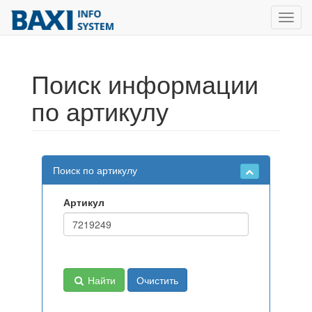
Toggl
navig
Поиск информации
по артикулу
Поиск по артикулу
Артикул
Найти
Очистить