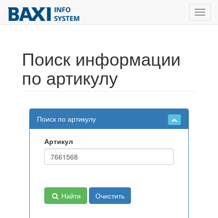
Toggl
navig
Поиск информации
по артикулу
Поиск по артикулу
Артикул
Найти
Очистить