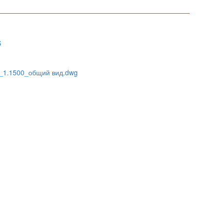
S
0_1.1500_общий вид.dwg