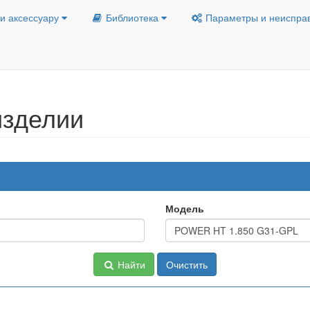
и аксессуару
Библиотека
Параметры и неиспра
изделии
Модель
Найти
Очистить