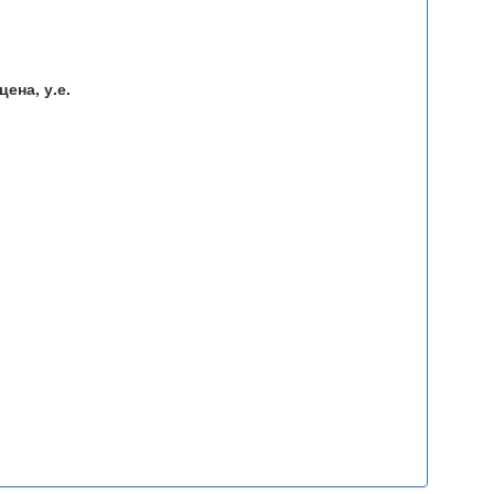
ена, у.е.