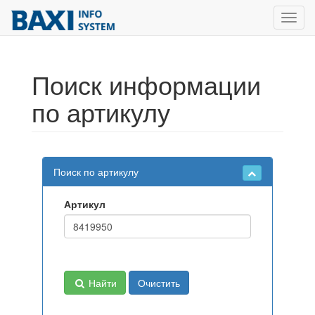
Toggl
navig
Поиск информации
по артикулу
Поиск по артикулу
Артикул
Найти
Очистить