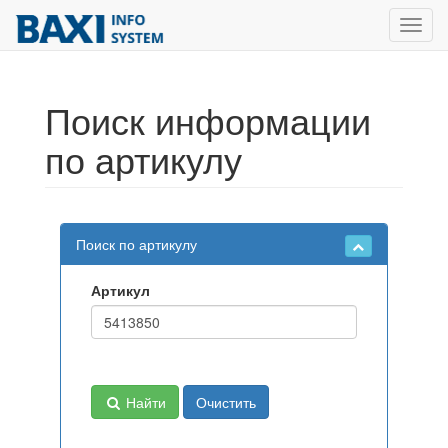
Toggl
navig
Поиск информации
по артикулу
Поиск по артикулу
Артикул
Найти
Очистить