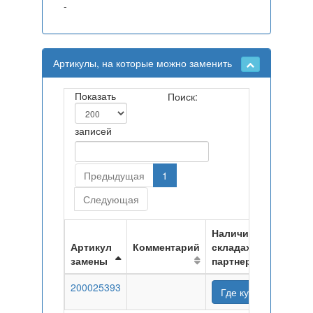
-
Артикулы, на которые можно заменить
Показать
Поиск:
записей
Предыдущая
1
Следующая
Наличие на
Артикул
Комментарий
складах
замены
партнеров
200025393
Где купить