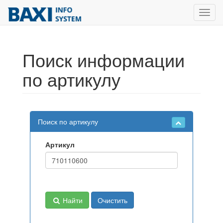
Toggl
navig
Поиск информации
по артикулу
Поиск по артикулу
Артикул
Найти
Очистить