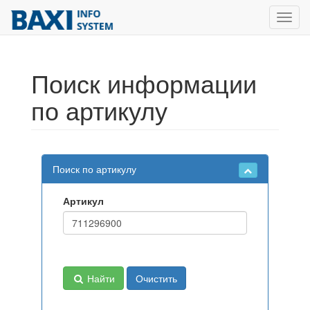
Toggl
navig
Поиск информации
по артикулу
Поиск по артикулу
Артикул
Найти
Очистить