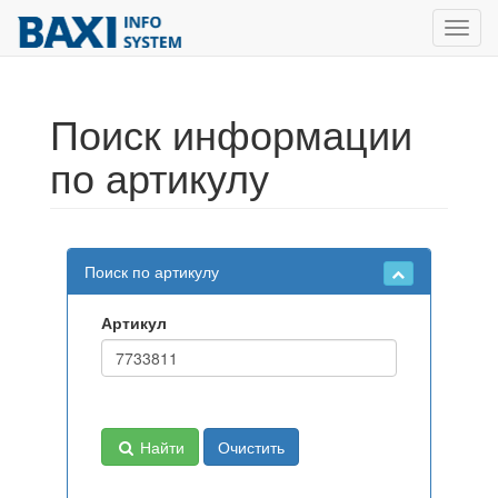
Toggl
navig
Поиск информации
по артикулу
Поиск по артикулу
Артикул
Найти
Очистить