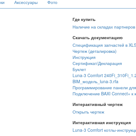
ики
Аксессуары
Фото
Где купить
Наличие на складах партнеров
Скачать документацию
Спецификация запчастей в XL
Чертеж (деталировка)
Инструкция
Сертификат/Декларация
Буклет
Luna-3 Comfort 240Fi_310Fi_1
BIM_модель_luna-3.rfa
Программирование панели для 
Подключение BAXI Connect+ к к
Интерактивный чертеж
Открыть чертеж
Интерактивная инструкция
Luna-3 Comfort котлы-инструкц