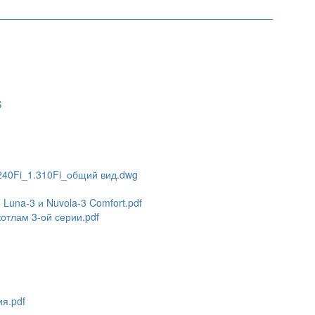
S
.240Fi_1.310Fi_общий вид.dwg
Luna-3 и Nuvola-3 Comfort.pdf
отлам 3-ой серии.pdf
ия.pdf