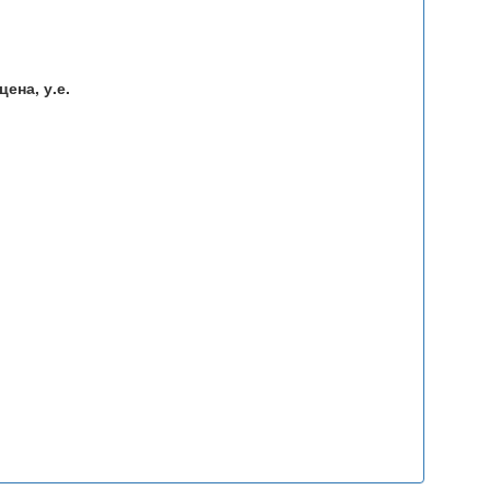
ена, у.е.