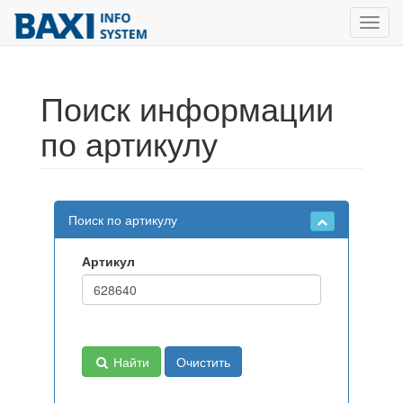
Toggl
navig
Поиск информации
по артикулу
Поиск по артикулу
Артикул
Найти
Очистить