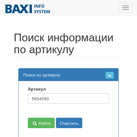
Toggl
navig
Поиск информации
по артикулу
Поиск по артикулу
Артикул
Найти
Очистить