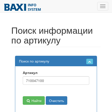
Toggl
navig
Поиск информации
по артикулу
Поиск по артикулу
Артикул
Найти
Очистить