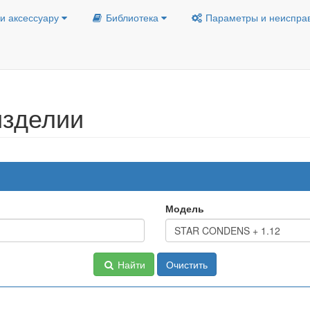
и аксессуару
Библиотека
Параметры и неиспра
изделии
Модель
Найти
Очистить