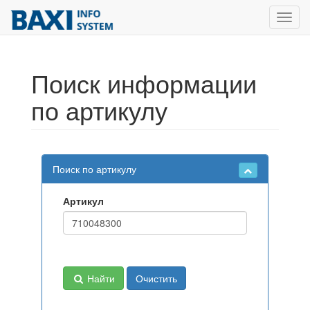
Toggl
navig
Поиск информации
по артикулу
Поиск по артикулу
Артикул
Найти
Очистить