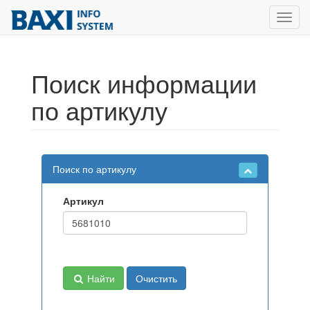
Toggl
navig
Поиск информации
по артикулу
Поиск по артикулу
Артикул
Найти
Очистить