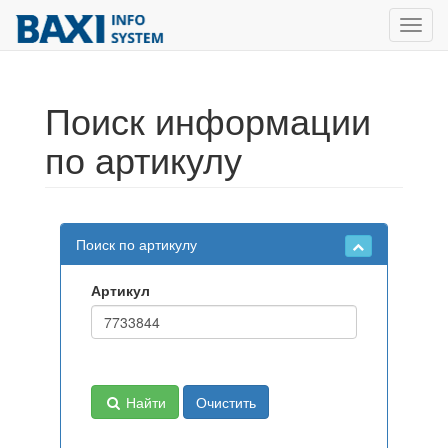
Toggl
navig
Поиск информации
по артикулу
Поиск по артикулу
Артикул
Найти
Очистить