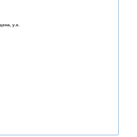
ена, у.е.