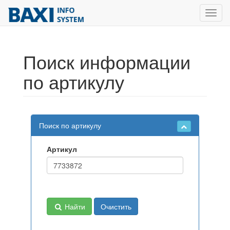
Toggl
navig
Поиск информации
по артикулу
Поиск по артикулу
Артикул
Найти
Очистить