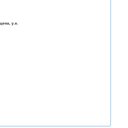
ена, у.е.