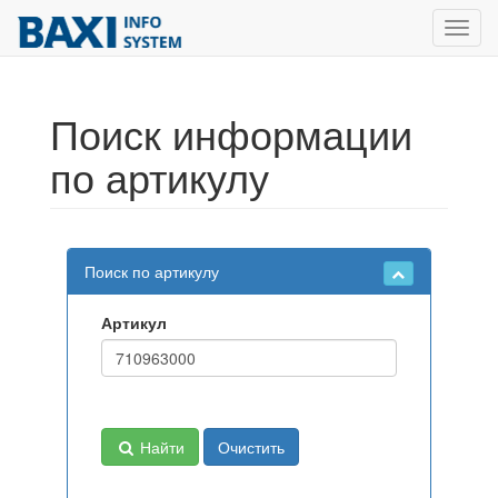
Toggl
navig
Поиск информации
по артикулу
Поиск по артикулу
Артикул
Найти
Очистить