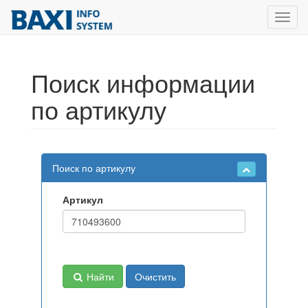
Toggl
navig
Поиск информации
по артикулу
Поиск по артикулу
Артикул
Найти
Очистить