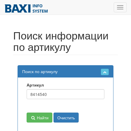
Toggl
navig
Поиск информации
по артикулу
Поиск по артикулу
Артикул
Найти
Очистить