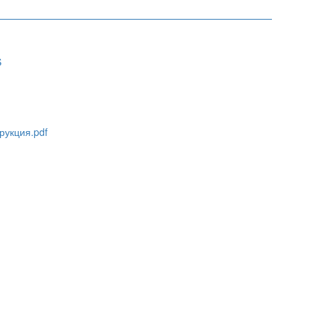
S
рукция.pdf