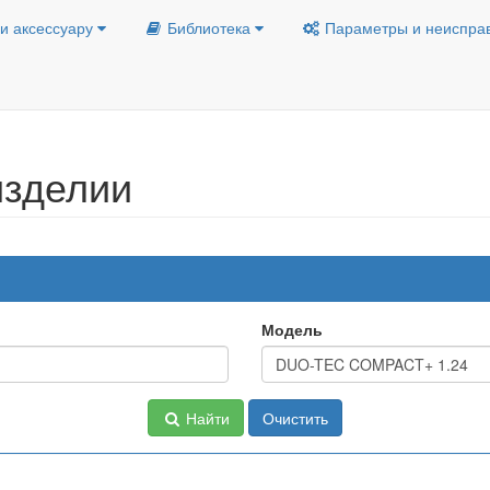
и аксессуару
Библиотека
Параметры и неиспра
изделии
Модель
Найти
Очистить