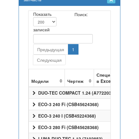
Показать
Поиск:
записей
Предыдущая
1
Следующая
Спецификация
Модели
Чертеж
в Excel
DUO-TEC COMPACT 1.24 (A7722037)
ECO-3 240 Fi (CSB45624368)
ECO-3 240 I (CSB45224368)
ECO-3 280 Fi (CSB45628368)
LUNA DUO-TEC 1.12 (7102852)