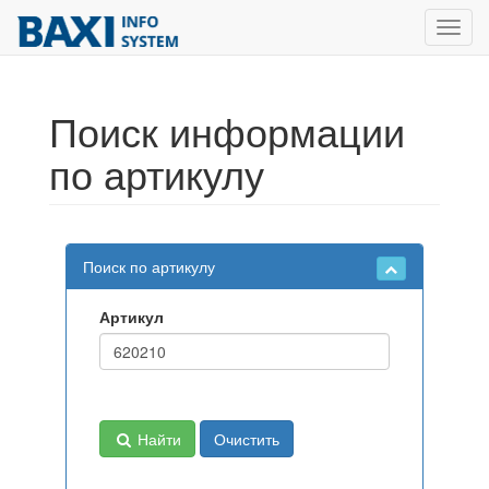
Toggl
navig
Поиск информации
по артикулу
Поиск по артикулу
Артикул
Найти
Очистить