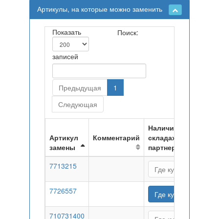
Артикулы, на которые можно заменить
Показать
Поиск:
записей
Предыдущая
1
Следующая
Наличие на
Артикул
Комментарий
складах
замены
партнеров
7713215
Где купить
7726557
Где купить
710731400