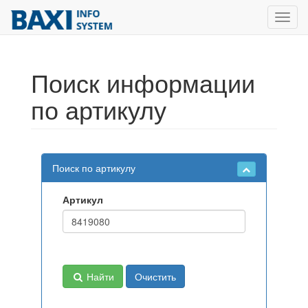
Toggl
navig
Поиск информации
по артикулу
Поиск по артикулу
Артикул
Найти
Очистить