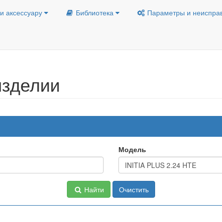
и аксессуару
Библиотека
Параметры и неиспра
изделии
Модель
Найти
Очистить