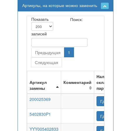
Артикулы, на которые можно заменить
Показать
Поиск:
записей
Предыдущая
1
Следующая
Наличие на
Артикул
Комментарий
складах
замены
партнеров
200025369
Где купить
5402830P1
Где купить
YYY005402833