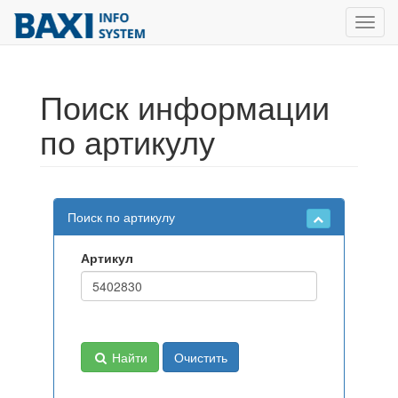
Toggl
navig
Поиск информации
по артикулу
Поиск по артикулу
Артикул
Найти
Очистить