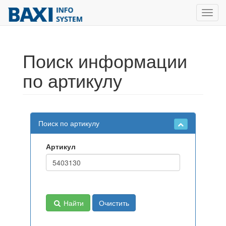
Toggl
navig
Поиск информации
по артикулу
Поиск по артикулу
Артикул
Найти
Очистить