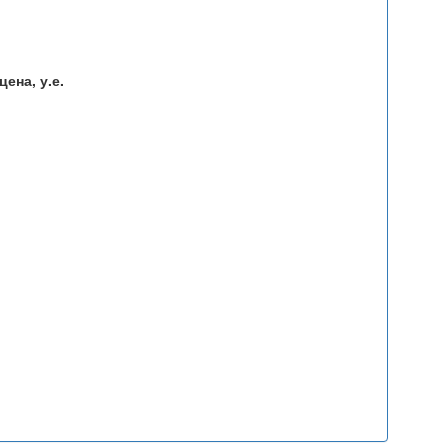
ена, у.е.