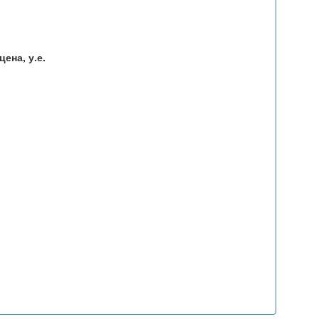
ена, у.е.