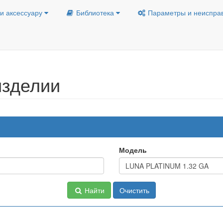
и аксессуару
Библиотека
Параметры и неиспра
изделии
Модель
Найти
Очистить