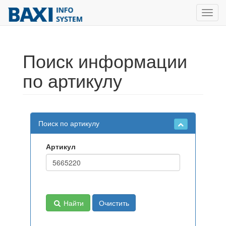
Toggl
navig
Поиск информации
по артикулу
Поиск по артикулу
Артикул
Найти
Очистить