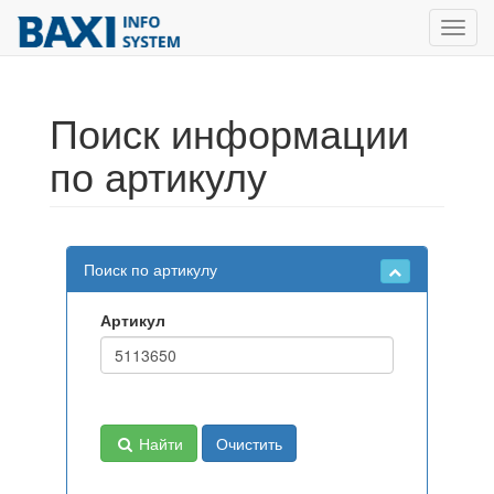
Toggl
navig
Поиск информации
по артикулу
Поиск по артикулу
Артикул
Найти
Очистить