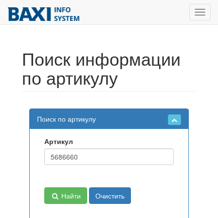
Toggl
navig
Поиск информации
по артикулу
Поиск по артикулу
Артикул
Найти
Очистить