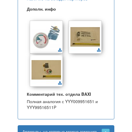
Дополн. инфо
Комментарий тех. отдела BAXI
Полная аналогия с YYY009951651 и
YYY99516511P
Артикулы, на которые можно заменить