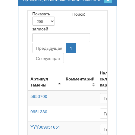
Показать
Поиск:
записей
Предыдущая
1
Следующая
Наличие на
Артикул
Комментарий
складах
замены
партнеров
5653700
Где купить
9951330
Где купить
YYY009951651
Где купить