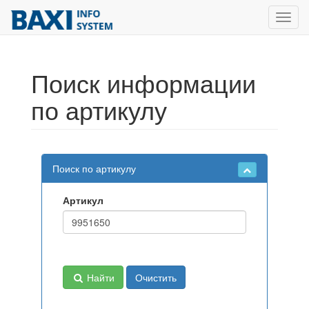
Toggl
navig
Поиск информации
по артикулу
Поиск по артикулу
Артикул
Найти
Очистить