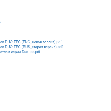
S
лов DUO TEC (ENG_новая версия).pdf
лов DUO TEC (RUS_старая версия).pdf
отлам серии Duo-tec.pdf