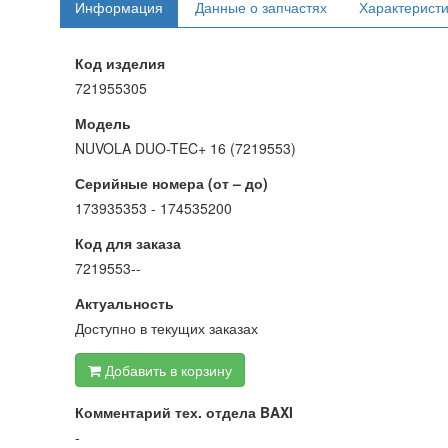
Информация
Данные о запчастях
Характерист
Код изделия
721955305
Модель
NUVOLA DUO-TEC+ 16 (7219553)
Серийные номера (от – до)
173935353 - 174535200
Код для заказа
7219553--
Актуальность
Доступно в текущих заказах
Добавить в корзину
Комментарий тех. отдела BAXI
-