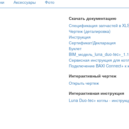
ики
Аксессуары
Фото
Скачать документацию
Спецификация запчастей в XL
Чертеж (деталировка)
Инструкция
Сертификат/Декларация
Буклет
BIM_модель_luna_duo-tec+_1.1
Сервисная инструкция для кот
Подключение BAXI Connect+ к к
Интерактивный чертеж
Открыть чертеж
Интерактивная инструкция
Luna Duo-tec+ котлы - инструкц