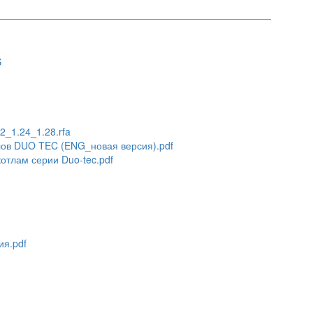
S
2_1.24_1.28.rfa
лов DUO TEC (ENG_новая версия).pdf
отлам серии Duo-tec.pdf
ия.pdf