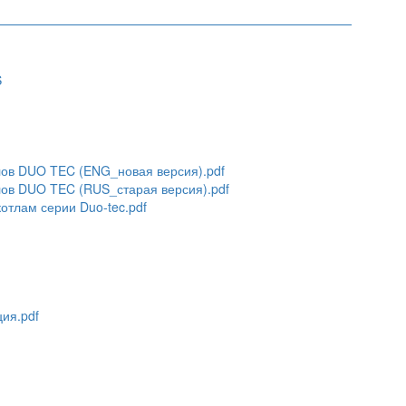
S
лов DUO TEC (ENG_новая версия).pdf
лов DUO TEC (RUS_старая версия).pdf
отлам серии Duo-tec.pdf
ция.pdf