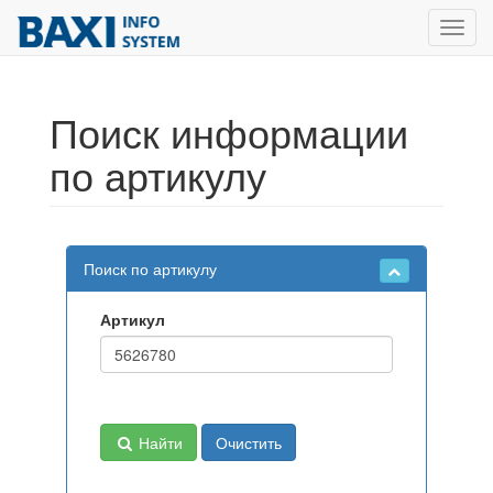
Toggl
navig
Поиск информации
по артикулу
Поиск по артикулу
Артикул
Найти
Очистить