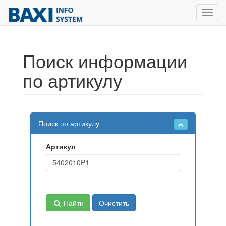
Toggl
navig
Поиск информации
по артикулу
Поиск по артикулу
Артикул
Найти
Очистить