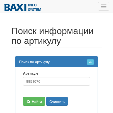
Toggl
navig
Поиск информации
по артикулу
Поиск по артикулу
Артикул
Найти
Очистить